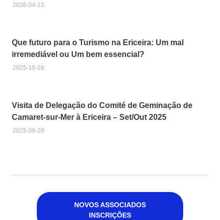
2026-04-13
Hidrogénio
verde
Microprodução
Que futuro para o Turismo na Ericeira: Um mal
de Energia
irremediável ou Um bem essencial?
Nuclear
2025-10-28
PNEC
2030
Solar
Visita de Delegação do Comité de Geminação de
Camaret-sur-Mer à Ericeira – Set/Out 2025
2025-09-29
NOVOS ASSOCIADOS
INSCRIÇÕES