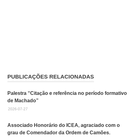
Carvão
combate
PUBLICAÇÕES RELACIONADAS
às
emissões
gases
Palestra “Citação e referência no período formativo
poluentes
de Machado”
Energias
2026-07-27
Alternativas
Energias
Associado Honorário do ICEA, agraciado com o
Sustentáveis
grau de Comendador da Ordem de Camões.
Éolicas