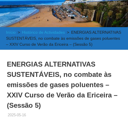
e
Atlântica
Início
Histórico de Actividades
ENERGIAS ALTERNATIVAS
SUSTENTÁVEIS, no combate às emissões de gases poluentes
– XXIV Curso de Verão da Ericeira – (Sessão 5)
ENERGIAS ALTERNATIVAS
SUSTENTÁVEIS, no combate às
emissões de gases poluentes –
XXIV Curso de Verão da Ericeira –
(Sessão 5)
2025-05-16
ADMINISTRADOR
HISTÓRICO DE ACTIVIDADES