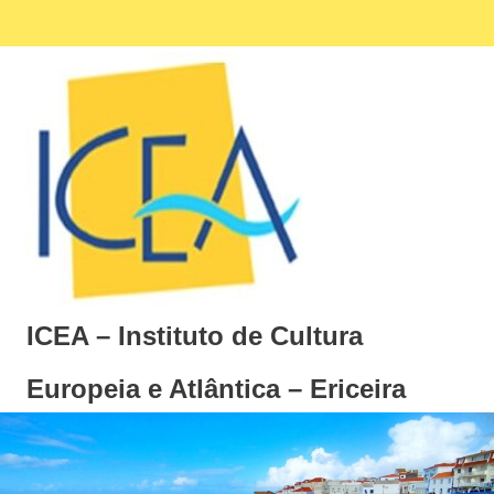
Skip
Facebook
Ins
MENU
to
content
ICEA – Instituto de Cultura
Europeia e Atlântica – Ericeira
Instituto
de
Cultura
Europeia