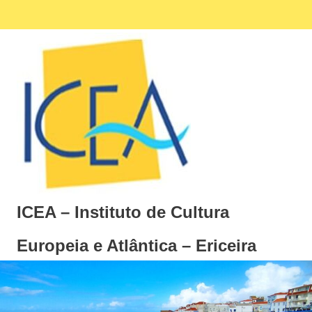
Skip
Facebook
Ins
MENU
to
content
ICEA – Instituto de Cultura
Europeia e Atlântica – Ericeira
Instituto
de
Cultura
Europeia