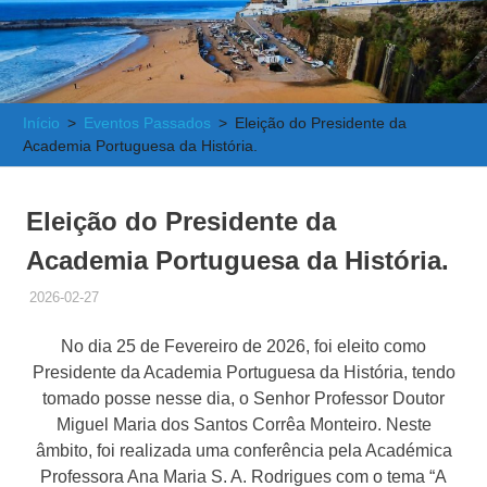
e
Atlântica
Início
Eventos Passados
Eleição do Presidente da
Academia Portuguesa da História.
Eleição do Presidente da
Academia Portuguesa da História.
2026-02-27
ADMINISTRADOR
EVENTOS PASSADOS
,
NOTÍCIAS RELEVANTES
No dia 25 de Fevereiro de 2026, foi eleito como
Presidente da Academia Portuguesa da História, tendo
tomado posse nesse dia, o Senhor Professor Doutor
Miguel Maria dos Santos Corrêa Monteiro. Neste
âmbito, foi realizada uma conferência pela Académica
Professora Ana Maria S. A. Rodrigues com o tema “A