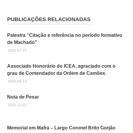
Academia
Portuguesa
da História
PUBLICAÇÕES RELACIONADAS
Professor
Doutor
Palestra “Citação e referência no período formativo
Miguel
de Machado”
Monteiro
2026-07-27
Associado Honorário do ICEA, agraciado com o
grau de Comendador da Ordem de Camões.
2026-04-13
Nota de Pesar
2025-12-31
Memorial em Mafra – Largo Coronel Brito Gorjão