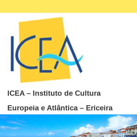
Skip
Facebook
Ins
MENU
to
content
ICEA – Instituto de Cultura
Europeia e Atlântica – Ericeira
Instituto
de
Cultura
Europeia