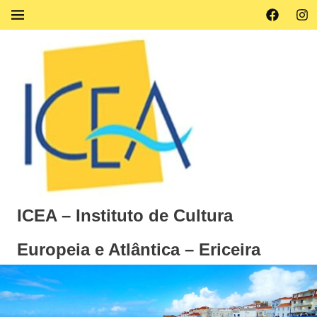
Skip
Facebook
Ins
MENU
to
content
ICEA – Instituto de Cultura
Europeia e Atlântica – Ericeira
Instituto
de
Cultura
Europeia