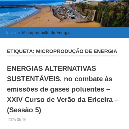
e
Atlântica
Início
Microprodução de Energia
ETIQUETA:
MICROPRODUÇÃO DE ENERGIA
ENERGIAS ALTERNATIVAS
SUSTENTÁVEIS, no combate às
emissões de gases poluentes –
XXIV Curso de Verão da Ericeira –
(Sessão 5)
2025-05-16
ADMINISTRADOR
HISTÓRICO DE ACTIVIDADES