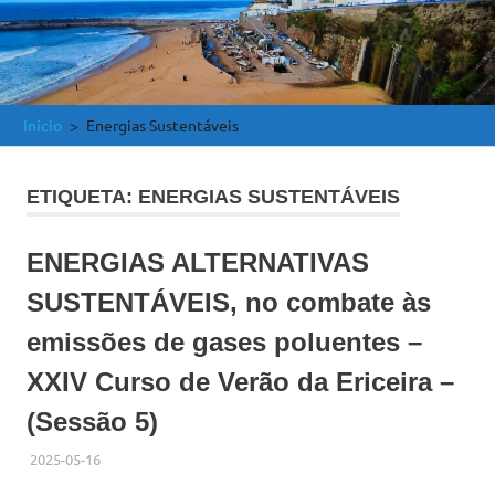
e
Atlântica
Início
Energias Sustentáveis
ETIQUETA:
ENERGIAS SUSTENTÁVEIS
ENERGIAS ALTERNATIVAS
SUSTENTÁVEIS, no combate às
emissões de gases poluentes –
XXIV Curso de Verão da Ericeira –
(Sessão 5)
2025-05-16
ADMINISTRADOR
HISTÓRICO DE ACTIVIDADES