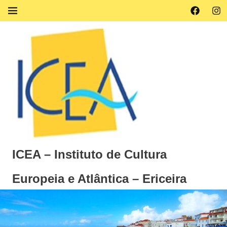
Skip
Facebook
Ins
MENU
to
content
ICEA – Instituto de Cultura
Europeia e Atlântica – Ericeira
Instituto
de
Cultura
Europeia