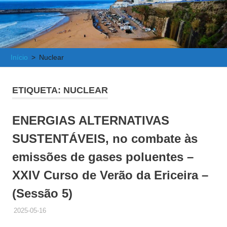
e
Atlântica
Início
Nuclear
ETIQUETA:
NUCLEAR
ENERGIAS ALTERNATIVAS
SUSTENTÁVEIS, no combate às
emissões de gases poluentes –
XXIV Curso de Verão da Ericeira –
(Sessão 5)
2025-05-16
ADMINISTRADOR
HISTÓRICO DE ACTIVIDADES