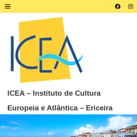
Skip
Facebook
Ins
MENU
to
content
ICEA – Instituto de Cultura
Europeia e Atlântica – Ericeira
Instituto
de
Cultura
Europeia