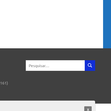
Search
SEARCH
for:
161)
X