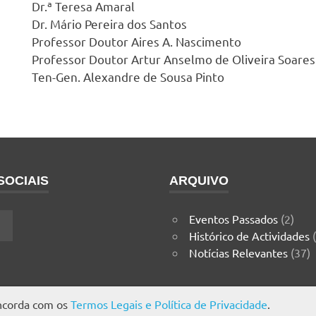
Dr.ª Teresa Amaral
Dr. Mário Pereira dos Santos
Professor Doutor Aires A. Nascimento
Professor Doutor Artur Anselmo de Oliveira Soares
Ten-Gen. Alexandre de Sousa Pinto
SOCIAIS
ARQUIVO
Eventos Passados
(2)
k
nstagram
Histórico de Actividades
(
Notícias Relevantes
(37)
oncorda com os
Termos Legais e Política de Privacidade
.