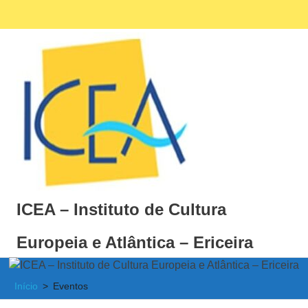
Skip
Facebook
Ins
MENU
to
content
ICEA – Instituto de Cultura
Europeia e Atlântica – Ericeira
Instituto
de
Início
Eventos
Cultura
Europeia