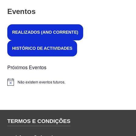
e
Eventos
Atlântica
REALIZADOS (ANO CORRENTE)
HISTÓRICO DE ACTIVIDADES
Próximos Eventos
Não existem eventos futuros.
Aviso
TERMOS E CONDIÇÕES