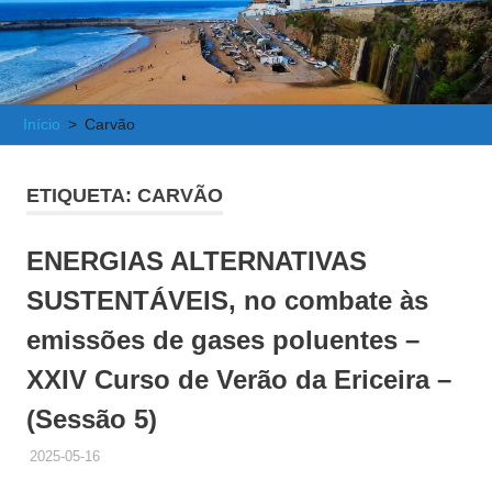
e
Atlântica
Início
Carvão
ETIQUETA:
CARVÃO
ENERGIAS ALTERNATIVAS
SUSTENTÁVEIS, no combate às
emissões de gases poluentes –
XXIV Curso de Verão da Ericeira –
(Sessão 5)
2025-05-16
ADMINISTRADOR
HISTÓRICO DE ACTIVIDADES