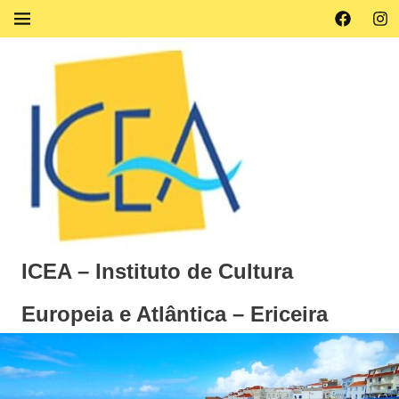
Skip
Facebook
Ins
MENU
to
content
ICEA – Instituto de Cultura
Europeia e Atlântica – Ericeira
Instituto
de
Cultura
Europeia