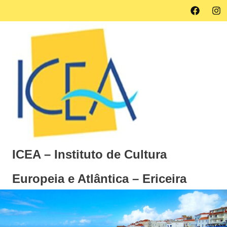
Skip
Facebook
Ins
MENU
to
content
ICEA – Instituto de Cultura
Europeia e Atlântica – Ericeira
Instituto
de
Cultura
Europeia