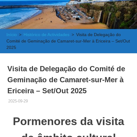
e
Atlântica
Início
Histórico de Actividades
Visita de Delegação do
Comité de Geminação de Camaret-sur-Mer à Ericeira – Set/Out
2025
Visita de Delegação do Comité de
Geminação de Camaret-sur-Mer à
Ericeira – Set/Out 2025
2025-09-29
ADMINISTRADOR
HISTÓRICO DE ACTIVIDADES
Pormenores da visita