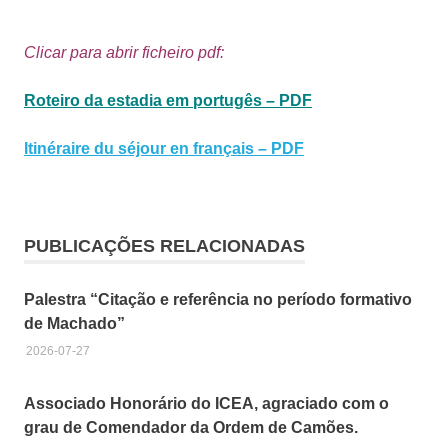
Clicar para abrir ficheiro pdf:
Roteiro da estadia em portugês – PDF
Itinéraire du séjour en français – PDF
Bretanha
Camaret-
PUBLICAÇÕES RELACIONADAS
sur-Mer
Cultura
Palestra “Citação e referência no período formativo
França
de Machado”
Geminação
2026-07-27
ICEA
Associado Honorário do ICEA, agraciado com o
grau de Comendador da Ordem de Camões.