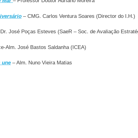
o Mar
– Professor Doutor Adriano Moreira
iversário
– CMG. Carlos Ventura Soares (Director do I.H.)
Dr. José Poças Esteves (SaeR – Soc. de Avaliação Estraté
ce-Alm. José Bastos Saldanha (ICEA)
s une
– Alm. Nuno Vieira Matias