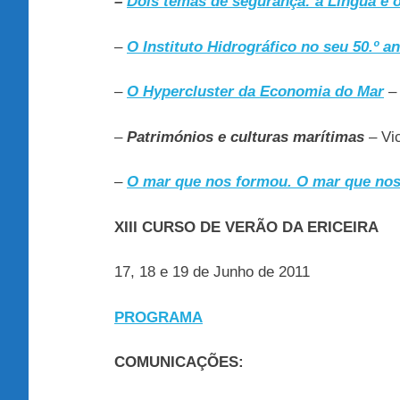
–
Dois temas de segurança: a Língua e 
–
O Instituto Hidrográfico no seu 50.º an
–
O Hypercluster da Economia do Mar
– 
–
Patrimónios e culturas marítimas
– Vi
–
O mar que nos formou. O mar que no
XIII
CURSO DE VERÃO DA ERICEIRA
17, 18 e 19 de Junho de 2011
PROGRAMA
COMUNICAÇÕES: