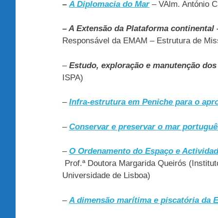
–
A Diplomacia do Mar
– VAlm. António C
– A Extensão da Plataforma continental 
Responsável da EMAM – Estrutura de Mis
–
Estudo, exploração e manutenção dos
ISPA)
–
Infra-estrutura em Peniche para o ap
–
Conservar e preservar o mar portuguê
–
O Ordenamento do Espaço e Actividade
Prof.ª Doutora Margarida Queirós (Institu
Universidade de Lisboa)
–
A dimensão marítima e piscatória da E