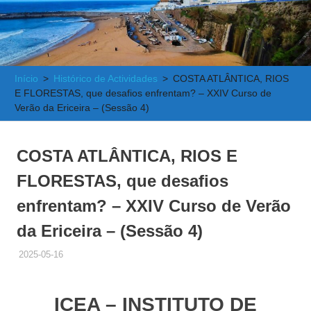
e
Atlântica
Início
Histórico de Actividades
COSTA ATLÂNTICA, RIOS
E FLORESTAS, que desafios enfrentam? – XXIV Curso de
Verão da Ericeira – (Sessão 4)
COSTA ATLÂNTICA, RIOS E
FLORESTAS, que desafios
enfrentam? – XXIV Curso de Verão
da Ericeira – (Sessão 4)
2025-05-16
ADMINISTRADOR
HISTÓRICO DE ACTIVIDADES
ICEA
– INSTITUTO DE