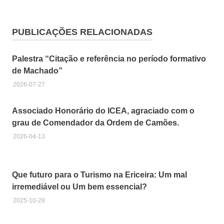
Alterações
Climáticas
PUBLICAÇÕES RELACIONADAS
Aquecimento
Global
Palestra “Citação e referência no período formativo
Costa
Atlântica
de Machado”
Erosão
2026-07-27
costeira
Florestas
Associado Honorário do ICEA, agraciado com o
grau de Comendador da Ordem de Camões.
Gestão
da
2026-04-13
Floresta
Incêndios
Que futuro para o Turismo na Ericeira: Um mal
Inundações
irremediável ou Um bem essencial?
Ordenamento
2025-10-28
do Território
Rios