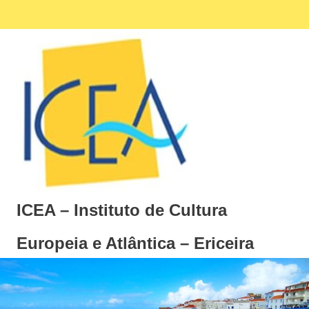
Skip
Facebook
Ins
MENU
to
content
ICEA – Instituto de Cultura
Europeia e Atlântica – Ericeira
Instituto
de
Cultura
Europeia