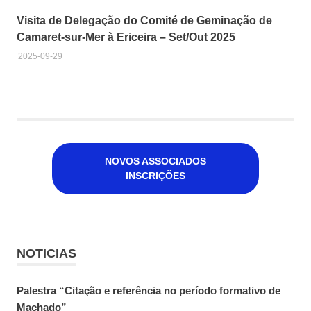
Subida
Visita de Delegação do Comité de Geminação de
nível
Camaret-sur-Mer à Ericeira – Set/Out 2025
do
mar
2025-09-29
NOVOS ASSOCIADOS
INSCRIÇÕES
NOTICIAS
Palestra “Citação e referência no período formativo de
Machado”