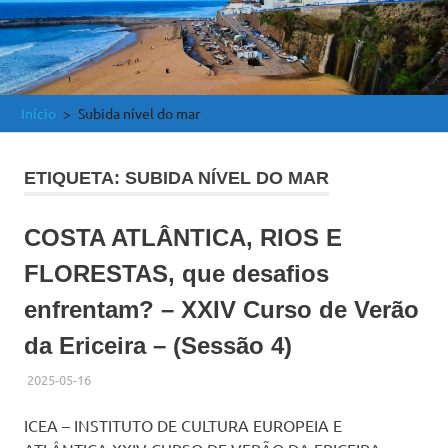
e
Atlântica
Início
Subida nível do mar
ETIQUETA:
SUBIDA NÍVEL DO MAR
COSTA ATLÂNTICA, RIOS E
FLORESTAS, que desafios
enfrentam? – XXIV Curso de Verão
da Ericeira – (Sessão 4)
2025-05-16
ADMINISTRADOR
HISTÓRICO DE ACTIVIDADES
ICEA – INSTITUTO DE CULTURA EUROPEIA E