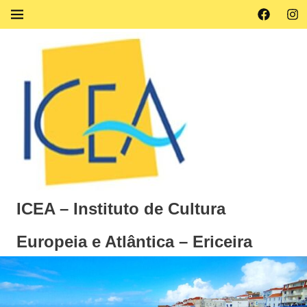
Skip
Facebook
Ins
MENU
to
content
ICEA – Instituto de Cultura
Europeia e Atlântica – Ericeira
Instituto
de
Cultura
Europeia