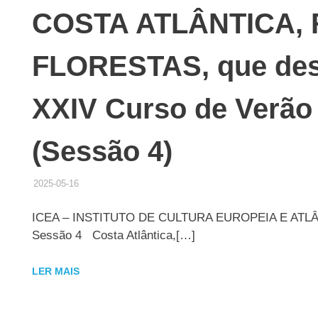
COSTA ATLÂNTICA, 
FLORESTAS, que desa
XXIV Curso de Verão 
(Sessão 4)
2025-05-16
ADMINISTRADOR
HISTÓRICO DE ACTIVIDADES
ICEA – INSTITUTO DE CULTURA EUROPEIA E ATL
Sessão 4 Costa Atlântica,[…]
LER MAIS