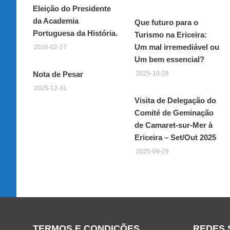
Eleição do Presidente
da Academia
Que futuro para o
Portuguesa da História.
Turismo na Ericeira:
Um mal irremediável ou
2026-02-27
Um bem essencial?
Nota de Pesar
2025-10-28
2025-12-31
Visita de Delegação do
Comité de Geminação
de Camaret-sur-Mer à
Ericeira – Set/Out 2025
2025-09-29
TERMOS E CONDIÇÕES
REDES 