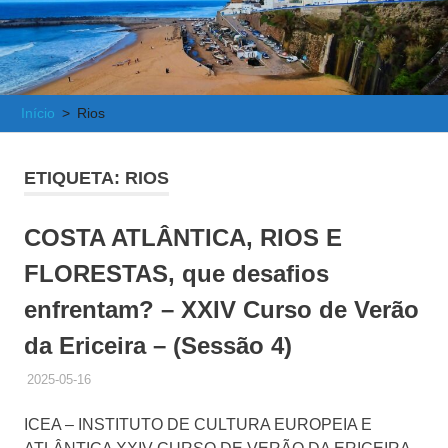
e
Atlântica
Início
Rios
ETIQUETA:
RIOS
COSTA ATLÂNTICA, RIOS E
FLORESTAS, que desafios
enfrentam? – XXIV Curso de Verão
da Ericeira – (Sessão 4)
2025-05-16
ADMINISTRADOR
HISTÓRICO DE ACTIVIDADES
ICEA – INSTITUTO DE CULTURA EUROPEIA E