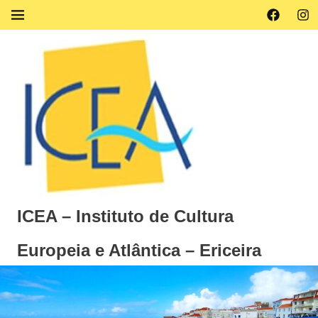
Skip
Facebook
Ins
MENU
to
content
ICEA – Instituto de Cultura
Europeia e Atlântica – Ericeira
Instituto
de
Cultura
Europeia