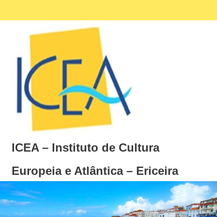
Skip
Facebook
Ins
MENU
to
content
ICEA – Instituto de Cultura
Europeia e Atlântica – Ericeira
Instituto
de
Cultura
Europeia