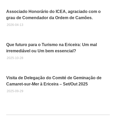
ICEA
Associado Honorário do ICEA, agraciado com o
Natália
grau de Comendador da Ordem de Camões.
Correia
2026-04-13
Que futuro para o Turismo na Ericeira: Um mal
irremediável ou Um bem essencial?
2025-10-28
Visita de Delegação do Comité de Geminação de
Camaret-sur-Mer à Ericeira – Set/Out 2025
2025-09-29