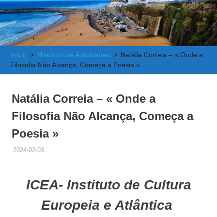
e
Atlântica
Início
Histórico de Actividades
Natália Correia – « Onde a
Filosofia Não Alcança, Começa a Poesia »
Natália Correia – « Onde a
Filosofia Não Alcança, Começa a
Poesia »
2024-02-03
ADMINISTRADOR
HISTÓRICO DE ACTIVIDADES
ICEA- Instituto de Cultura
Europeia e Atlântica