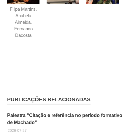
Filipa Martins,
Anabela
Almeida,
Fernando
Dacosta
Anabela
Almeida
PUBLICAÇÕES RELACIONADAS
Ericeira
Fernando
Palestra “Citação e referência no período formativo
Dacosta
de Machado”
Filipa
Martins
2026-07-27