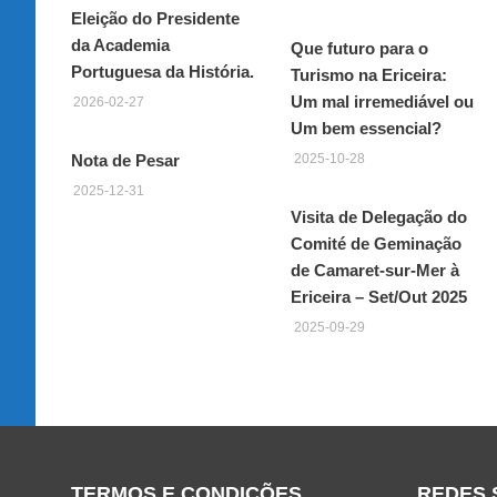
Eleição do Presidente
da Academia
Que futuro para o
Portuguesa da História.
Turismo na Ericeira:
Um mal irremediável ou
2026-02-27
Um bem essencial?
Nota de Pesar
2025-10-28
2025-12-31
Visita de Delegação do
Comité de Geminação
de Camaret-sur-Mer à
Ericeira – Set/Out 2025
2025-09-29
TERMOS E CONDIÇÕES
REDES 