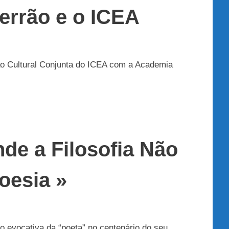
errão e o ICEA
são Cultural Conjunta do ICEA com a Academia
nde a Filosofia Não
oesia »
ão evocativa da “poeta” no centenário do seu