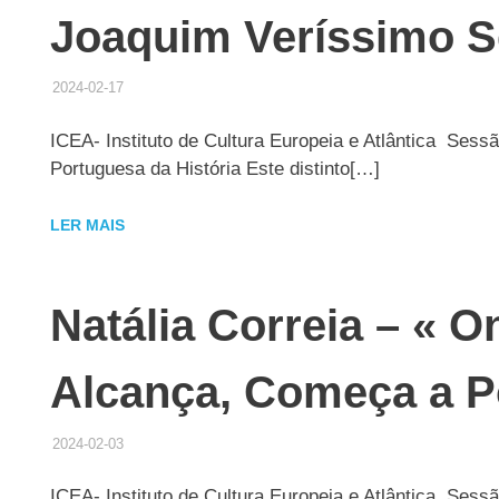
Joaquim Veríssimo S
2024-02-17
ADMINISTRADOR
HISTÓRICO DE ACTIVIDADES
ICEA- Instituto de Cultura Europeia e Atlântica Ses
Portuguesa da História Este distinto[…]
LER MAIS
Natália Correia – « O
Alcança, Começa a P
2024-02-03
ADMINISTRADOR
HISTÓRICO DE ACTIVIDADES
ICEA- Instituto de Cultura Europeia e Atlântica Sess