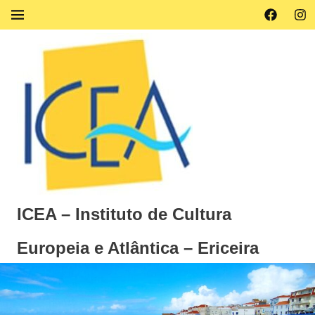
Skip
Facebook
Ins
MENU
to
content
ICEA – Instituto de Cultura
Europeia e Atlântica – Ericeira
Instituto
de
Cultura
Europeia