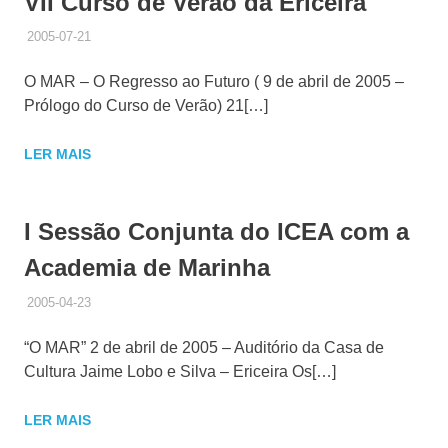
VII Curso de Verão da Ericeira
2005-07-21
ADMINISTRADOR
HISTÓRICO DE ACTIVIDADES
O MAR – O Regresso ao Futuro ( 9 de abril de 2005 –
Prólogo do Curso de Verão) 21[…]
LER MAIS
I Sessão Conjunta do ICEA com a
Academia de Marinha
2005-04-23
ADMINISTRADOR
HISTÓRICO DE ACTIVIDADES
“O MAR” 2 de abril de 2005 – Auditório da Casa de
Cultura Jaime Lobo e Silva – Ericeira Os[…]
LER MAIS