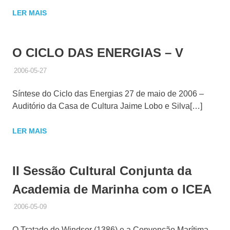
LER MAIS
O CICLO DAS ENERGIAS – V
2006-05-27
ADMINISTRADOR
HISTÓRICO DE ACTIVIDADES
Síntese do Ciclo das Energias 27 de maio de 2006 –
Auditório da Casa de Cultura Jaime Lobo e Silva[…]
LER MAIS
II Sessão Cultural Conjunta da
Academia de Marinha com o ICEA
2006-05-09
ADMINISTRADOR
HISTÓRICO DE ACTIVIDADES
O Tratado de Windsor (1386) e a Convenção Marítima