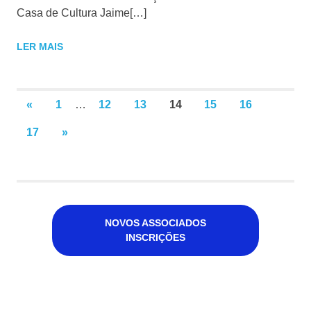
Casa de Cultura Jaime[…]
LER MAIS
Paginação
PREVIOUS
«
1
…
12
13
14
15
16
POSTS
dos
NEXT
17
»
POSTS
conteúdos
NOVOS ASSOCIADOS
INSCRIÇÕES