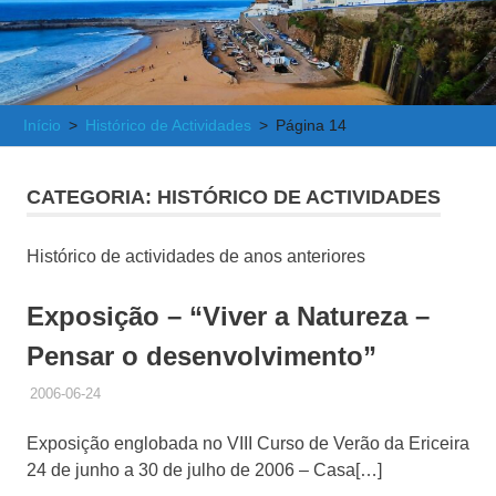
e
Atlântica
Início
Histórico de Actividades
Página 14
CATEGORIA:
HISTÓRICO DE ACTIVIDADES
Histórico de actividades de anos anteriores
Exposição – “Viver a Natureza –
Pensar o desenvolvimento”
2006-06-24
ADMINISTRADOR
HISTÓRICO DE ACTIVIDADES
Exposição englobada no VIII Curso de Verão da Ericeira
24 de junho a 30 de julho de 2006 – Casa[…]