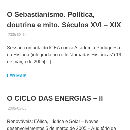
O Sebastianismo. Política,
doutrina e mito. Séculos XVI – XIX
2005-03-19
ADMINISTRADOR
HISTÓRICO DE ACTIVIDADES
Sessão conjunta do ICEA com a Academia Portuguesa
da História (integrada no ciclo “Jornadas Históricas”) 19
de março de 2005[…]
LER MAIS
O CICLO DAS ENERGIAS – II
2005-03-05
ADMINISTRADOR
HISTÓRICO DE ACTIVIDADES
Renováveis: Eólica, Hídrica e Solar – Novos
desenvolvimentos 5 de março de 2005 – Auditório da