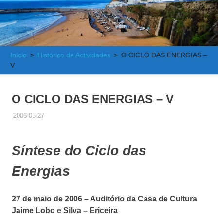
e
Atlântica
Início
Histórico de Actividades
O CICLO DAS ENERGIAS –
V
O CICLO DAS ENERGIAS – V
2006-05-27
ADMINISTRADOR
HISTÓRICO DE ACTIVIDADES
Síntese do Ciclo das
Energias
27 de maio de 2006 – Auditório da Casa de Cultura
Jaime Lobo e Silva – Ericeira