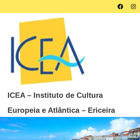
Skip
Facebook
Ins
MENU
to
content
ICEA – Instituto de Cultura
Europeia e Atlântica – Ericeira
Instituto
de
Cultura
Europeia