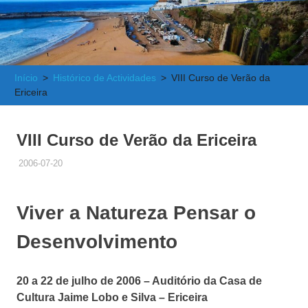
e
Atlântica
Início
Histórico de Actividades
VIII Curso de Verão da
Ericeira
VIII Curso de Verão da Ericeira
2006-07-20
ADMINISTRADOR
HISTÓRICO DE ACTIVIDADES
Viver a Natureza Pensar o
Desenvolvimento
20 a 22 de julho de 2006 – Auditório da Casa de
Cultura Jaime Lobo e Silva – Ericeira