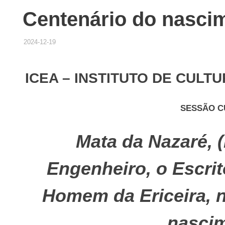
Centenário do nasci
2024-12-19
ADMINISTRADOR
HISTÓRICO DE ACTIVIDADES
ICEA – INSTITUTO DE CULT
SESSÃO C
Mata da Nazaré, (
Engenheiro, o Escrit
Homem da Ericeira, n
nascim