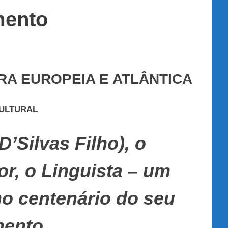
mento
URA EUROPEIA E ATLÂNTICA
ULTURAL
D’Silvas Filho), o
or, o Linguista – um
o centenário do seu
ento.