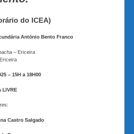
rário do ICEA)
ecundária António Bento Franco
acha – Ericeira
Ericeira
025 – 15H a 18H00
 LIVRE
res:
Ana Castro Salgado