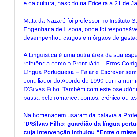
e da cultura, nascido na Ericeira a 21 de J
Mata da Nazaré foi professor no Instituto S
Engenharia de Lisboa, onde foi responsável
desempenhou cargos em órgãos de gestã
A Linguística é uma outra área da sua esp
referência como o
Prontuário – Erros Corr
Língua Portuguesa
–
Falar e Escrever sem
conciliador do Acordo de 1990 com a nor
D’Silvas Filho. Também com este pseudóni
passa pelo romance, contos, crónica ou tex
Na homenagem usaram da palavra a Prof
“
D’Silvas Filho: guardião da língua port
cuja intervenção intitulou “Entre o mist