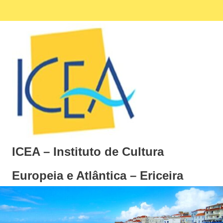
Skip
Facebook
Ins
MENU
to
content
ICEA – Instituto de Cultura
Europeia e Atlântica – Ericeira
Instituto
de
Cultura
Europeia