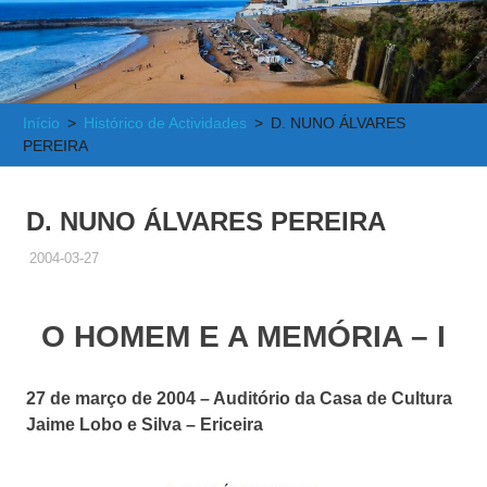
e
Atlântica
Início
Histórico de Actividades
D. NUNO ÁLVARES
PEREIRA
D. NUNO ÁLVARES PEREIRA
2004-03-27
ADMINISTRADOR
HISTÓRICO DE ACTIVIDADES
O HOMEM E A MEMÓRIA – I
27 de março de 2004 – Auditório da Casa de Cultura
Jaime Lobo e Silva – Ericeira