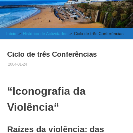
e
Atlântica
Início
Histórico de Actividades
Ciclo de três Conferências
Ciclo de três Conferências
2004-01-24
ADMINISTRADOR
HISTÓRICO DE ACTIVIDADES
“Iconografia da
Violência
“
Raízes da violência: das