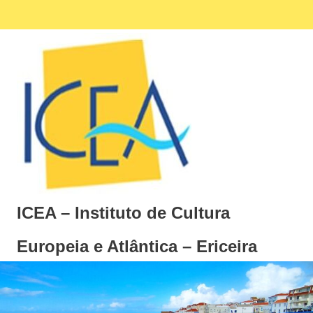
Skip
Facebook
Ins
MENU
to
content
ICEA – Instituto de Cultura
Europeia e Atlântica – Ericeira
Instituto
de
Cultura
Europeia