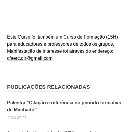
Este Curso foi também um Curso de Formação (15H)
para educadores e professores de todos os grupos.
Manifestação de interesse foi através do endereço:
cfaerc.dir@gmail.com
Curso
de
Verão
PUBLICAÇÕES RELACIONADAS
ICEA
Direitos
Palestra “Citação e referência no período formativo
Humanos
de Machado”
Ericeira
2026-07-27