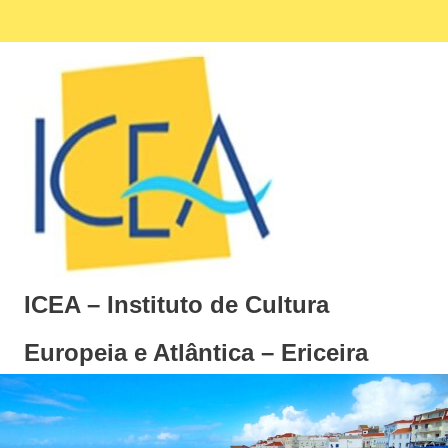
Skip
Facebook
Ins
MENU
to
content
ICEA – Instituto de Cultura
Europeia e Atlântica – Ericeira
Instituto
de
Cultura
Europeia