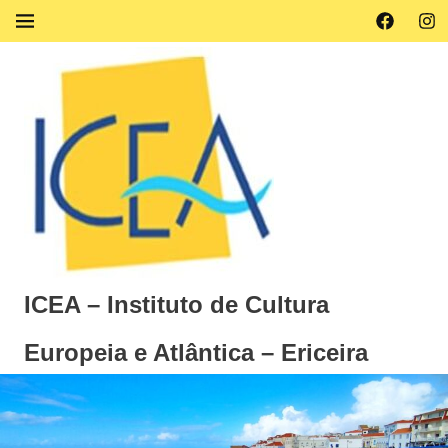
Skip
Facebook
Ins
MENU
to
content
ICEA – Instituto de Cultura
Europeia e Atlântica – Ericeira
Instituto
de
Cultura
Europeia