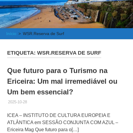
e
Atlântica
Início
WSR.Reserva de Surf
ETIQUETA:
WSR.RESERVA DE SURF
Que futuro para o Turismo na
Ericeira: Um mal irremediável ou
Um bem essencial?
2025-10-28
ADMINISTRADOR
HISTÓRICO DE ACTIVIDADES
ICEA – INSTITUTO DE CULTURA EUROPEIA E
ATLÂNTICA em SESSÃO CONJUNTA COM AZUL –
Ericeira Mag Que futuro para o[…]