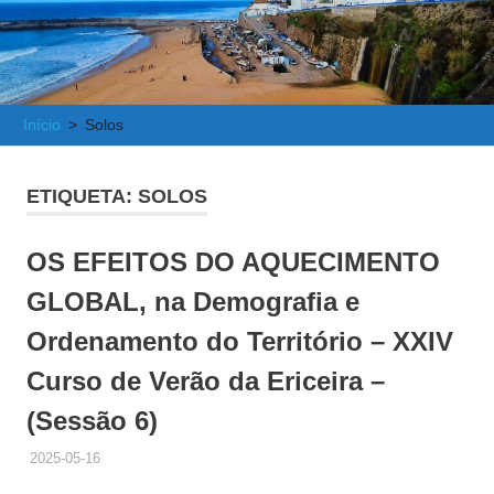
e
Atlântica
Início
Solos
ETIQUETA:
SOLOS
OS EFEITOS DO AQUECIMENTO
GLOBAL, na Demografia e
Ordenamento do Território – XXIV
Curso de Verão da Ericeira –
(Sessão 6)
2025-05-16
ADMINISTRADOR
HISTÓRICO DE ACTIVIDADES