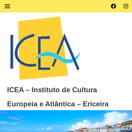
Skip
Facebook
Ins
MENU
to
content
ICEA – Instituto de Cultura
Europeia e Atlântica – Ericeira
Instituto
de
Cultura
Europeia