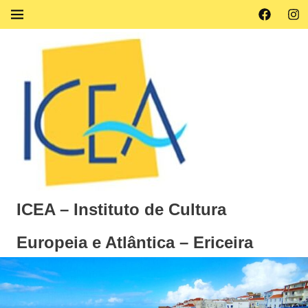
Skip
Facebook
Ins
MENU
to
content
ICEA – Instituto de Cultura
Europeia e Atlântica – Ericeira
Instituto
de
Cultura
Europeia