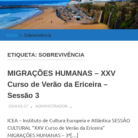
e
Atlântica
Início
Sobrevivência
ETIQUETA:
SOBREVIVÊNCIA
MIGRAÇÕES HUMANAS – XXV
Curso de Verão da Ericeira –
Sessão 3
2026-05-27
ADMINISTRADOR
ICEA – Instituto de Cultura Europeia e Atlântica SESSÃO
CULTURAL “XXV Curso de Verão da Ericeira”
MIGRAÇÕES HUMANAS – 3ª[…]