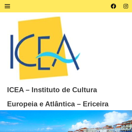
Skip
Facebook
Ins
MENU
to
content
ICEA – Instituto de Cultura
Europeia e Atlântica – Ericeira
Instituto
de
Cultura
Europeia