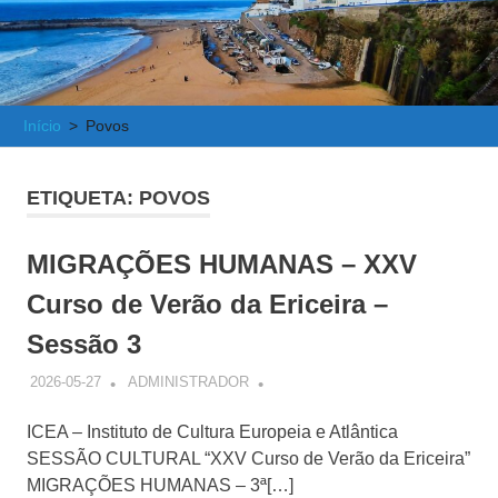
e
Atlântica
Início
Povos
ETIQUETA:
POVOS
MIGRAÇÕES HUMANAS – XXV
Curso de Verão da Ericeira –
Sessão 3
2026-05-27
ADMINISTRADOR
ICEA – Instituto de Cultura Europeia e Atlântica
SESSÃO CULTURAL “XXV Curso de Verão da Ericeira”
MIGRAÇÕES HUMANAS – 3ª[…]