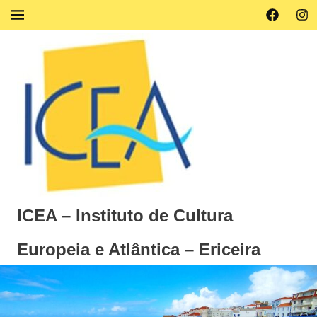
Skip
Facebook
Ins
MENU
to
content
ICEA – Instituto de Cultura
Europeia e Atlântica – Ericeira
Instituto
de
Cultura
Europeia