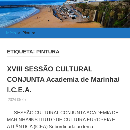
e
Atlântica
Início
Pintura
ETIQUETA:
PINTURA
XVIII SESSÃO CULTURAL
CONJUNTA Academia de Marinha/
I.C.E.A.
2024-05-07
ADMINISTRADOR
HISTÓRICO DE ACTIVIDADES
SESSÃO CULTURAL CONJUNTA ACADEMIA DE
MARINHA/INSTITUTO DE CULTURA EUROPEIA E
ATLÂNTICA (ICEA) Subordinada ao tema