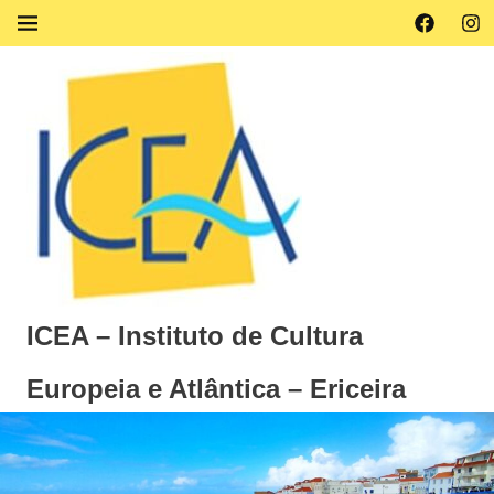
Skip
Facebook
Ins
MENU
to
content
ICEA – Instituto de Cultura
Europeia e Atlântica – Ericeira
Instituto
de
Cultura
Europeia