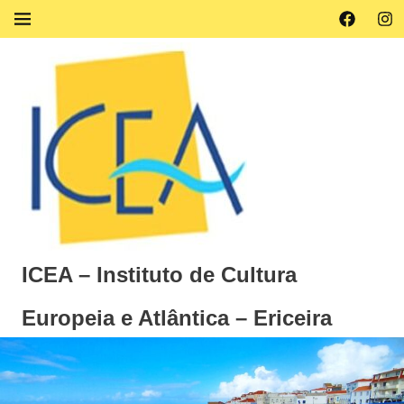
Skip
Facebook
Ins
MENU
to
content
ICEA – Instituto de Cultura
Europeia e Atlântica – Ericeira
Instituto
de
Cultura
Europeia