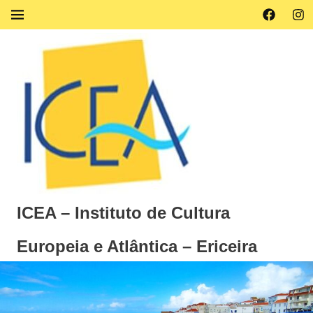
Skip
Facebook
Ins
MENU
to
content
ICEA – Instituto de Cultura
Europeia e Atlântica – Ericeira
Instituto
de
Cultura
Europeia