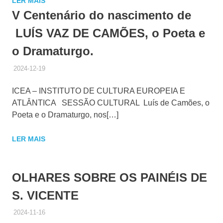
LER MAIS
V Centenário do nascimento de
LUÍS VAZ DE CAMÕES, o Poeta e
o Dramaturgo.
2024-12-19
ADMINISTRADOR
HISTÓRICO DE ACTIVIDADES
ICEA – INSTITUTO DE CULTURA EUROPEIA E
ATLÂNTICA SESSÃO CULTURAL Luís de Camões, o
Poeta e o Dramaturgo, nos[…]
LER MAIS
OLHARES SOBRE OS PAINÉIS DE
S. VICENTE
2024-11-16
ADMINISTRADOR
HISTÓRICO DE ACTIVIDADES