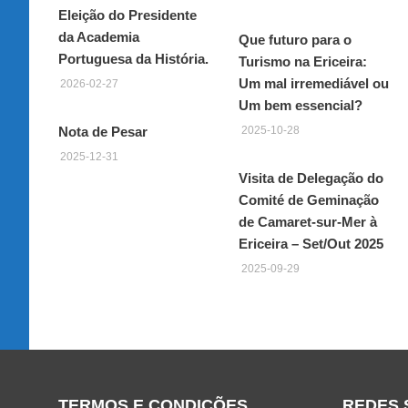
Eleição do Presidente
da Academia
Que futuro para o
Portuguesa da História.
Turismo na Ericeira:
Um mal irremediável ou
2026-02-27
Um bem essencial?
Nota de Pesar
2025-10-28
2025-12-31
Visita de Delegação do
Comité de Geminação
de Camaret-sur-Mer à
Ericeira – Set/Out 2025
2025-09-29
TERMOS E CONDIÇÕES
REDES 