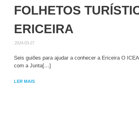
FOLHETOS TURÍSTI
ERICEIRA
2024-03-27
ADMINISTRADOR
NOTÍCIAS RELEVANTES
Seis guiões para ajudar a conhecer a Ericeira O ICEA
com a Junta[…]
LER MAIS