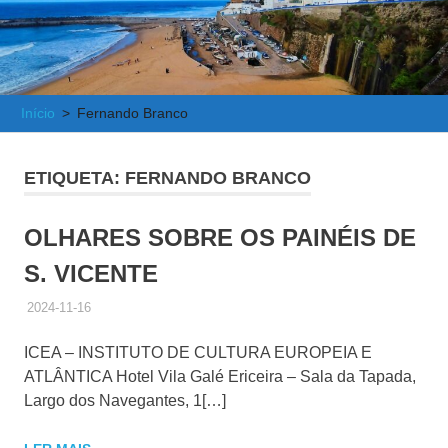
e
Atlântica
Início
Fernando Branco
ETIQUETA:
FERNANDO BRANCO
OLHARES SOBRE OS PAINÉIS DE
S. VICENTE
2024-11-16
ADMINISTRADOR
HISTÓRICO DE ACTIVIDADES
ICEA – INSTITUTO DE CULTURA EUROPEIA E
ATLÂNTICA Hotel Vila Galé Ericeira – Sala da Tapada,
Largo dos Navegantes, 1[…]