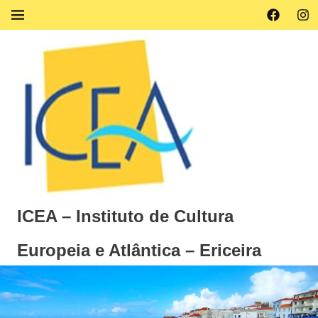
Skip
Facebook
Ins
MENU
to
content
ICEA – Instituto de Cultura
Europeia e Atlântica – Ericeira
Instituto
de
Cultura
Europeia