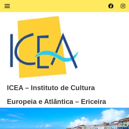
Skip
Facebook
Ins
MENU
to
content
ICEA – Instituto de Cultura
Europeia e Atlântica – Ericeira
Instituto
de
Cultura
Europeia