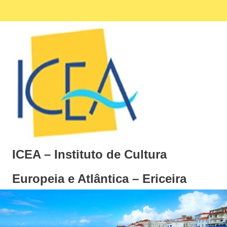
Skip
Facebook
Ins
MENU
to
content
ICEA – Instituto de Cultura
Europeia e Atlântica – Ericeira
Instituto
de
Cultura
Europeia