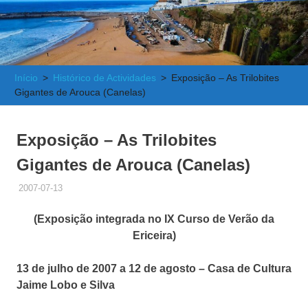
e
Atlântica
Início
Histórico de Actividades
Exposição – As Trilobites
Gigantes de Arouca (Canelas)
Exposição – As Trilobites
Gigantes de Arouca (Canelas)
2007-07-13
ADMINISTRADOR
HISTÓRICO DE ACTIVIDADES
,
NOTÍCIAS RELEVANTES
(Exposição integrada no IX Curso de Verão da
Ericeira)
13 de julho de 2007 a 12 de agosto – Casa de Cultura
Jaime Lobo e Silva