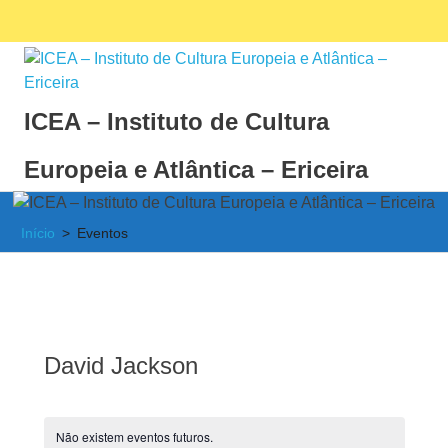
Skip
Facebook
Ins
MENU
to
content
ICEA – Instituto de Cultura
Europeia e Atlântica – Ericeira
Instituto
de
Início
Eventos
Cultura
Europeia
e
Atlântica
David Jackson
Não existem eventos futuros.