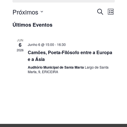
Próximos
PESQUISAR
Nave
Navega
LISTA
Selecione
de
de
Últimos Eventos
a
visua
data.
pesquis
JUN
de
6
Junho 6 @ 15:00
-
16:30
e
2026
Camões, Poeta-Filósofo entre a Europa
Even
e a Ásia
visualiz
Auditório Municipal de Santa Marta
Largo de Santa
de
Marta, 9, ERICEIRA
Eventos