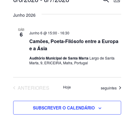
Eventos
Navega
LISTA
Selecione
de
de
a
Junho 2026
visua
data.
pesquis
SÁB
de
Junho 6 @ 15:00
-
16:30
6
e
Camões, Poeta-Filósofo entre a Europa
Even
e a Ásia
visualiz
Auditório Municipal de Santa Marta
Largo de Santa
de
Marta, 9, ERICEIRA, Mafra, Portugal
Eventos
EVENTOS
ANTERIORES
Hoje
Eventos
seguintes
SUBSCREVER O CALENDÁRIO