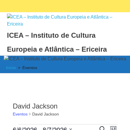
Skip
Facebook
Ins
MENU
to
content
ICEA – Instituto de Cultura
Europeia e Atlântica – Ericeira
Instituto
de
Início
Eventos
Cultura
Europeia
e
Atlântica
David Jackson
Eventos
David Jackson
6/6/2026
 - 
8/7/2026
PESQUISAR
Nave