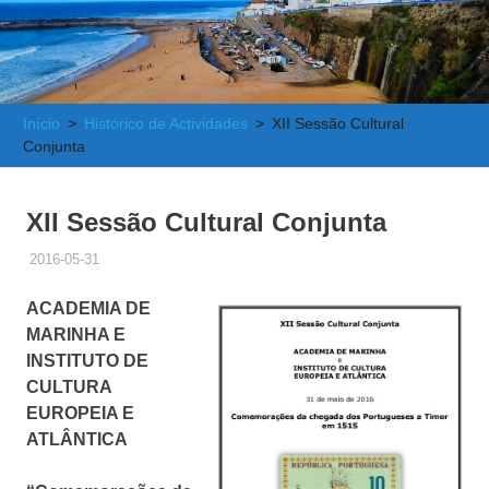
e
Atlântica
Início
Histórico de Actividades
XII Sessão Cultural
Conjunta
XII Sessão Cultural Conjunta
2016-05-31
ADMINISTRADOR
HISTÓRICO DE ACTIVIDADES
ACADEMIA DE
MARINHA E
INSTITUTO DE
CULTURA
EUROPEIA E
ATLÂNTICA