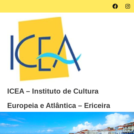
Skip
Facebook
Ins
MENU
to
content
ICEA – Instituto de Cultura
Europeia e Atlântica – Ericeira
Instituto
de
Cultura
Europeia