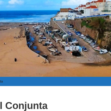
ta
l Conjunta