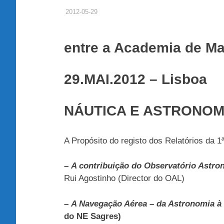
2012-05-29
ADMINISTRADOR
HISTÓRICO DE ACTIVIDADES
entre a
Academia de Ma
29.MAI.2012
– Lisboa
NÁUTICA E ASTRONOM
A Propósito do registo dos Relatórios da 
–
A contribuição do Observatório Astro
Rui Agostinho (Director do OAL)
–
A Navegação Aérea – da Astronomia à 
do NE Sagres)