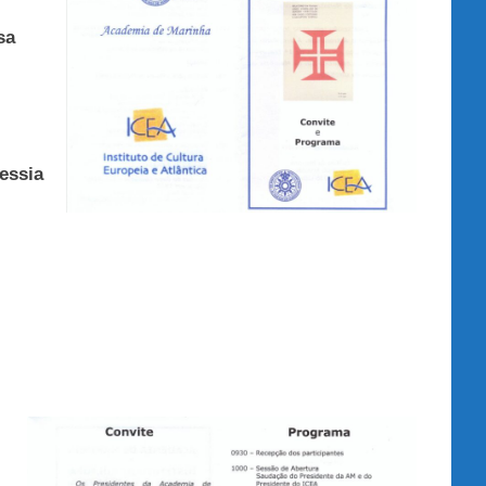
sa
essia