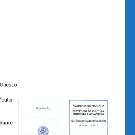
a Unesco
Doutor
dante