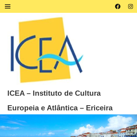
Skip
Facebook
Ins
MENU
to
content
ICEA – Instituto de Cultura
Europeia e Atlântica – Ericeira
Instituto
de
Cultura
Europeia