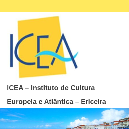
Skip
Facebook
Ins
MENU
to
content
ICEA – Instituto de Cultura
Europeia e Atlântica – Ericeira
Instituto
de
Cultura
Europeia