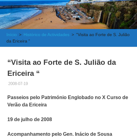
e
Atlântica
Início
Histórico de Actividades
“Visita ao Forte de S. Julião
da Ericeira “
“Visita ao Forte de S. Julião da
Ericeira “
2008-07-19
ADMINISTRADOR
HISTÓRICO DE ACTIVIDADES
Passeios pelo Património Englobado no X Curso de
Verão da Ericeira
19 de julho de 2008
Acompanhamento pelo Gen. Inácio de Sousa