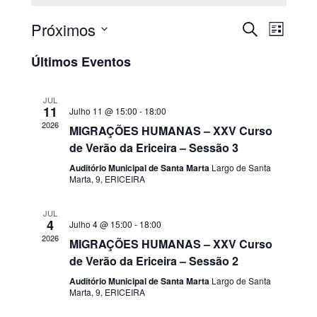
Próximos
PESQUISAR
Nave
Navega
LISTA
Selecione
de
de
Últimos Eventos
a
visua
data.
pesquis
JUL
de
11
Julho 11 @ 15:00
-
18:00
e
2026
MIGRAÇÕES HUMANAS – XXV Curso
Even
de Verão da Ericeira – Sessão 3
visualiz
Auditório Municipal de Santa Marta
Largo de Santa
de
Marta, 9, ERICEIRA
Eventos
JUL
4
Julho 4 @ 15:00
-
18:00
2026
MIGRAÇÕES HUMANAS – XXV Curso
de Verão da Ericeira – Sessão 2
Auditório Municipal de Santa Marta
Largo de Santa
Marta, 9, ERICEIRA