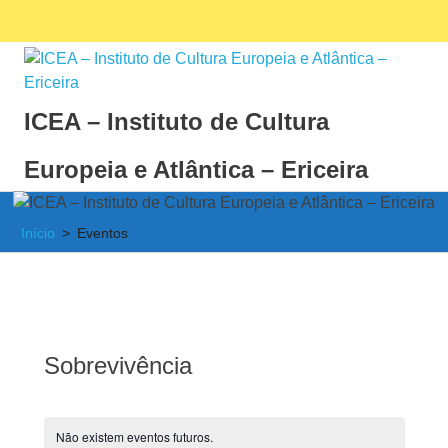
Skip
Facebook
Ins
MENU
to
content
ICEA – Instituto de Cultura
Europeia e Atlântica – Ericeira
Instituto
de
Início
Eventos
Cultura
Europeia
e
Atlântica
Sobrevivência
Não existem eventos futuros.