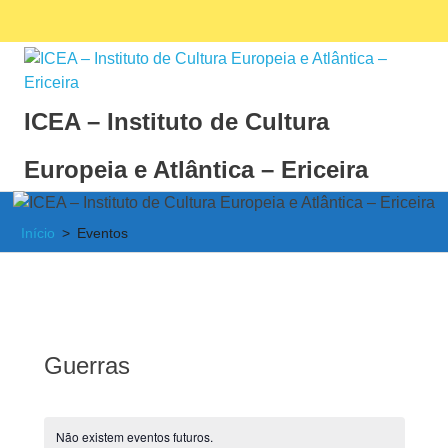
Skip
Facebook
Ins
MENU
to
content
ICEA – Instituto de Cultura
Europeia e Atlântica – Ericeira
Instituto
de
Início
Eventos
Cultura
Europeia
e
Atlântica
Guerras
Não existem eventos futuros.