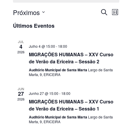
Próximos
PESQUISAR
Nave
Navega
LISTA
Selecione
de
de
Últimos Eventos
a
visua
data.
pesquis
JUL
de
4
Julho 4 @ 15:00
-
18:00
e
2026
MIGRAÇÕES HUMANAS – XXV Curso
Even
de Verão da Ericeira – Sessão 2
visualiz
Auditório Municipal de Santa Marta
Largo de Santa
de
Marta, 9, ERICEIRA
Eventos
JUN
27
Junho 27 @ 15:00
-
18:00
2026
MIGRAÇÕES HUMANAS – XXV Curso
de Verão da Ericeira – Sessão 1
Auditório Municipal de Santa Marta
Largo de Santa
Marta, 9, ERICEIRA