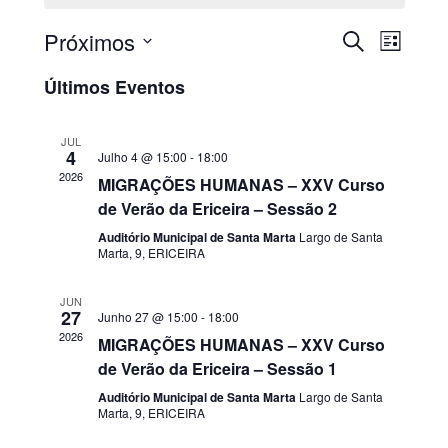
Próximos
PESQUISAR
Nave
Navega
LISTA
Selecione
de
de
Últimos Eventos
a
visua
data.
pesquis
JUL
de
4
Julho 4 @ 15:00
-
18:00
e
2026
MIGRAÇÕES HUMANAS – XXV Curso
Even
de Verão da Ericeira – Sessão 2
visualiz
Auditório Municipal de Santa Marta
Largo de Santa
de
Marta, 9, ERICEIRA
Eventos
JUN
27
Junho 27 @ 15:00
-
18:00
2026
MIGRAÇÕES HUMANAS – XXV Curso
de Verão da Ericeira – Sessão 1
Auditório Municipal de Santa Marta
Largo de Santa
Marta, 9, ERICEIRA