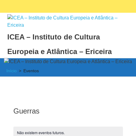
Skip
Facebook
Ins
MENU
to
content
ICEA – Instituto de Cultura
Europeia e Atlântica – Ericeira
Instituto
de
Início
Eventos
Cultura
Europeia
e
Atlântica
Guerras
Não existem eventos futuros.