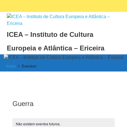
Skip
Facebook
Ins
MENU
to
content
ICEA – Instituto de Cultura
Europeia e Atlântica – Ericeira
Instituto
de
Início
Eventos
Cultura
Europeia
e
Atlântica
Guerra
Não existem eventos futuros.