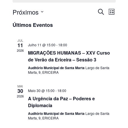
Próximos
PESQUISAR
Nave
Navega
LISTA
Selecione
de
de
Últimos Eventos
a
visua
data.
pesquis
JUL
de
11
Julho 11 @ 15:00
-
18:00
e
2026
MIGRAÇÕES HUMANAS – XXV Curso
Even
de Verão da Ericeira – Sessão 3
visualiz
Auditório Municipal de Santa Marta
Largo de Santa
de
Marta, 9, ERICEIRA
Eventos
MAI
30
Maio 30 @ 15:00
-
18:00
2026
A Urgência da Paz – Poderes e
Diplomacia
Auditório Municipal de Santa Marta
Largo de Santa
Marta, 9, ERICEIRA