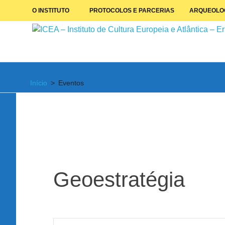
Skip
O INSTITUTO
PROTOCOLOS E PARCERIAS
ARQUEOLO
to
content
Instituto
de
Início
Eventos
Cultura
Europeia
e
Atlântica
Geoestratégia