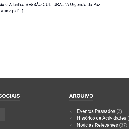
opeia e Atlântica SESSÃO CULTURAL “A Urgência da Paz –
unicipal[...]
SOCIAIS
ARQUIVO
Eventos Passados
(2)
ok
nstagram
Histórico de Actividades
(
Notícias Relevantes
(37)