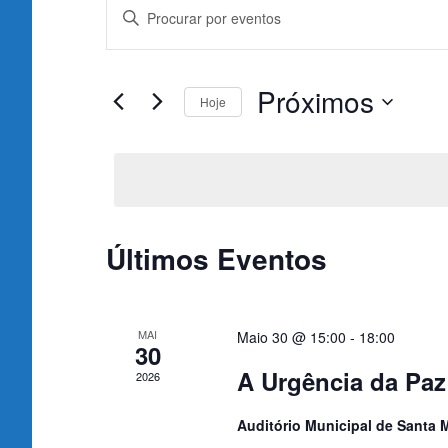
Navegação
Digite
a
de
palavra-
chave.
pesquisa
Próximos
Hoje
Procure
e
por
Selecione
Eventos
a
visualização
com
data.
palavra-
de
chave.
Últimos Eventos
Eventos
MAI
Maio 30 @ 15:00
-
18:00
30
A Urgência da Paz
2026
Auditório Municipal de Santa 