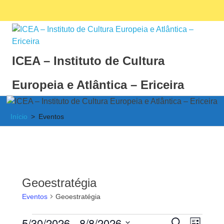
Skip
Facebook
Ins
MENU
to
content
ICEA – Instituto de Cultura
Europeia e Atlântica – Ericeira
Instituto
de
Início
Eventos
Cultura
Europeia
e
Atlântica
Geoestratégia
Eventos
Geoestratégia
5/30/2026
 - 
8/8/2026
PESQUISAR
Nave