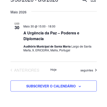
Eventos
Navega
LISTA
Selecione
de
de
a
Maio 2026
visua
data.
pesquis
SÁB
de
Maio 30 @ 15:00
-
18:00
30
e
A Urgência da Paz – Poderes e
Even
Diplomacia
visualiz
Auditório Municipal de Santa Marta
Largo de Santa
de
Marta, 9, ERICEIRA, Mafra, Portugal
Eventos
EVENTOS
ANTERIORES
Hoje
Eventos
seguintes
SUBSCREVER O CALENDÁRIO