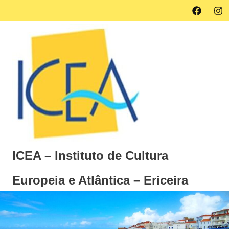
Skip
Facebook
Ins
MENU
to
content
ICEA – Instituto de Cultura
Europeia e Atlântica – Ericeira
Instituto
de
Cultura
Europeia