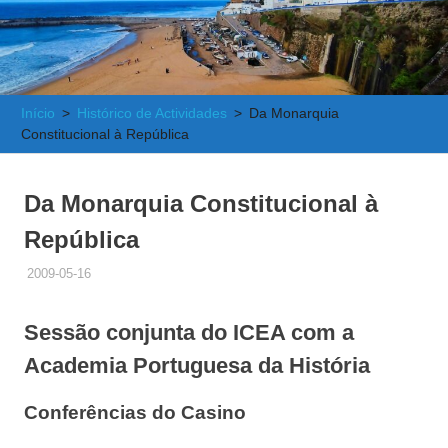
e
Atlântica
Início
Histórico de Actividades
Da Monarquia
Constitucional à República
Da Monarquia Constitucional à
República
2009-05-16
ADMINISTRADOR
HISTÓRICO DE ACTIVIDADES
Sessão conjunta do ICEA com a
Academia Portuguesa da História
Conferências do Casino