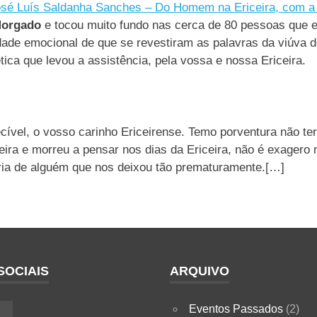
osé Luís Saldanha Sanches – Do Homem na Ericeira, com a 
 Morgado
e tocou muito fundo nas cerca de 80 pessoas que 
idade emocional de que se revestiram as palavras da viúva 
ica que levou a assistência, pela vossa e nossa Ericeira.
ível, o vosso carinho Ericeirense. Temo porventura não ter
eira e morreu a pensar nos dias da Ericeira, não é exager
ria de alguém que nos deixou tão prematuramente.[…]
SOCIAIS
ARQUIVO
Eventos Passados
(2)
ok
nstagram