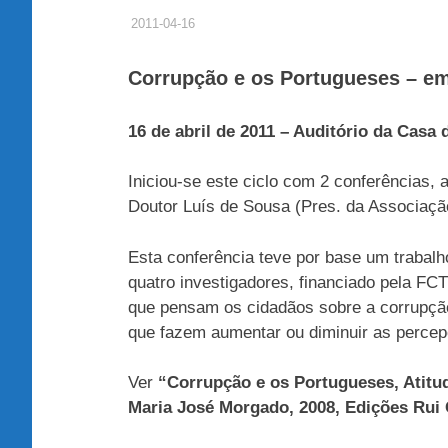
2011-04-16
ADMINISTRADOR
HISTÓRICO DE ACTIVIDADES
Corrupção e os Portugueses – em
16 de abril de 2011 – Auditório da Casa 
Iniciou-se este ciclo com 2 conferências,
Doutor Luís de Sousa (Pres. da Associação
Esta conferência teve por base um trabalh
quatro investigadores, financiado pela FC
que pensam os cidadãos sobre a corrupção
que fazem aumentar ou diminuir as percep
Ver
“Corrupção e os Portugueses, Atitud
Maria José Morgado, 2008, Edições Rui 