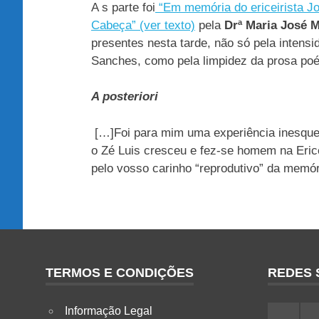
A s parte foi
“Em memória do ericeirista J
Cabeça” (ver texto)
pela
Drª Maria José
presentes nesta tarde, não só pela intens
Sanches, como pela limpidez da prosa poét
A posteriori
[…]Foi para mim uma experiência inesquec
o Zé Luis cresceu e fez-se homem na Eric
pelo vosso carinho “reprodutivo” da memó
TERMOS E CONDIÇÕES
REDES 
Informação Legal
Facebo
I