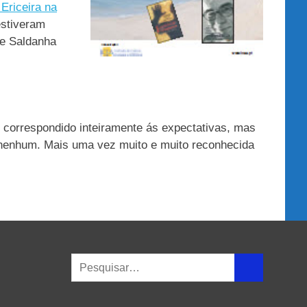
Ericeira na
estiveram
de Saldanha
 correspondido inteiramente ás expectativas, mas
o nenhum. Mais uma vez muito e muito reconhecida
Search
SEARCH
for: