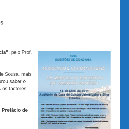
es
cia”
, pelo Prof.
 de Sousa, mais
urou saber o
 os factores
 Prefácio de